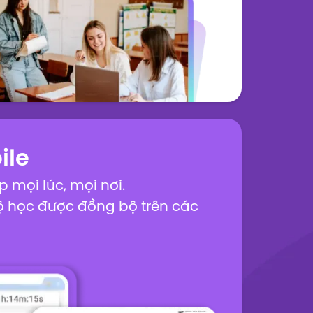
ile
p mọi lúc, mọi nơi.
ộ học được đồng bộ trên các
ị