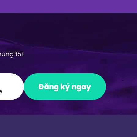
húng tôi!
Đăng ký ngay
8