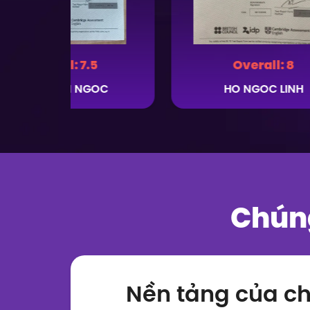
Overall:
7.5
Overall:
8
HO THI AN NGOC
HO NGOC LINH
Chúng
Nền tảng của ch