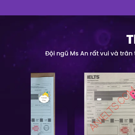
T
Đội ngũ Ms An rất vui và trân