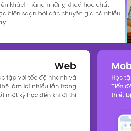
đến khách hàng những khoá học chất
ược biên soạn bởi các chuyên gia có nhiều
ạy
Web
Mob
c tập với tốc độ nhanh và
Học tậ
thể làm lại nhiều lần trong
Tiến đ
ốt một kỳ học đến khi đi thi
thiết b