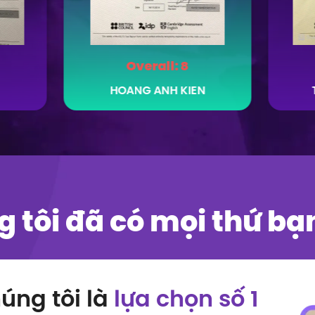
Overall:
8
HOANG ANH KIEN
 tôi đã có mọi thứ bạ
úng tôi là
lựa chọn số 1