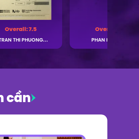
Overall:
7.5
Overall:
7.5
TRAN THI PHUONG
PHAN HA THANH
NHUNG
n cần